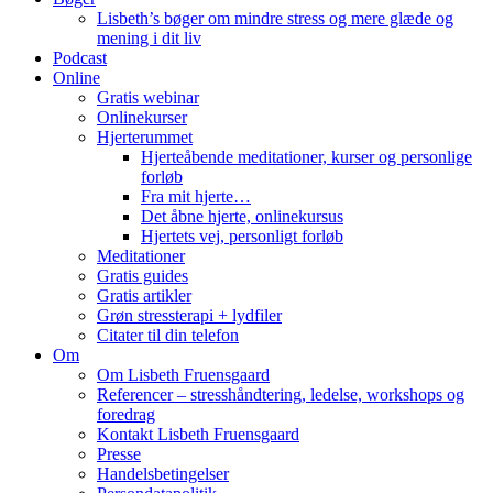
Lisbeth’s bøger om mindre stress og mere glæde og
mening i dit liv
Podcast
Online
Gratis webinar
Onlinekurser
Hjerterummet
Hjerteåbende meditationer, kurser og personlige
forløb
Fra mit hjerte…
Det åbne hjerte, onlinekursus
Hjertets vej, personligt forløb
Meditationer
Gratis guides
Gratis artikler
Grøn stressterapi + lydfiler
Citater til din telefon
Om
Om Lisbeth Fruensgaard
Referencer – stresshåndtering, ledelse, workshops og
foredrag
Kontakt Lisbeth Fruensgaard
Presse
Handelsbetingelser