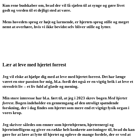
Kun rene budskaber om, hvad der vil få sjælen til at synge og gøre livet
godt og verden til et dejligt sted at være.
Mens hovedets sprog er højt og larmende, er hjertets sprog stille og meget
nemt at overhøre, hvis vi ikke bevidst selv bliver stille og lytter.
Lær at leve med hjertet forrest
Jeg vil elske at hjælpe dig med at leve med hjertet forrest. Det har længe
været en stor passion for mig, bl.a. fordi det også er en vigtig brik i at leve et
stressfrit liv – et liv fuld af glæde og mening.
Min store interesse har bl.a. ført til, at jeg i 2023 skrev bogen
Med hjertet
forrest
. Bogen indeholder en gennemgang af den utroligt spændende
forskning, der i dag findes om hjertet som mere end et vigtigt fysik organ i
vores krop.
Jeg skriver således om emner som hjertehjernen, hjerteenergi og
hjerteintelligens og giver en række helt konkrete anvisninger til, hvad du kan
gøre for at lære at lytte til hjertet og opleve de mange fordele, der er ved at