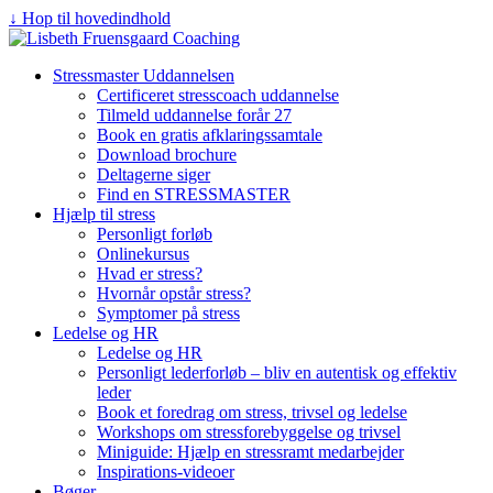
↓ Hop til hovedindhold
Stressmaster Uddannelsen
Certificeret stresscoach uddannelse
Tilmeld uddannelse forår 27
Book en gratis afklaringssamtale
Download brochure
Deltagerne siger
Find en STRESSMASTER
Hjælp til stress
Personligt forløb
Onlinekursus
Hvad er stress?
Hvornår opstår stress?
Symptomer på stress
Ledelse og HR
Ledelse og HR
Personligt lederforløb – bliv en autentisk og effektiv
leder
Book et foredrag om stress, trivsel og ledelse
Workshops om stressforebyggelse og trivsel
Miniguide: Hjælp en stressramt medarbejder
Inspirations-videoer
Bøger