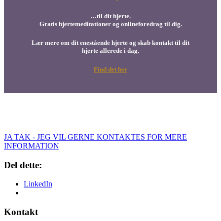
…til dit hjerte.
Gratis hjertemeditationer og onlineforedrag til dig.
Lær mere om dit enestående hjerte og skab kontakt til dit
hjerte allerede i dag.
Find det her
JA TAK - JEG VIL GERNE KONTAKTES FOR MERE
INFORMATION
Del dette:
LinkedIn
Kontakt