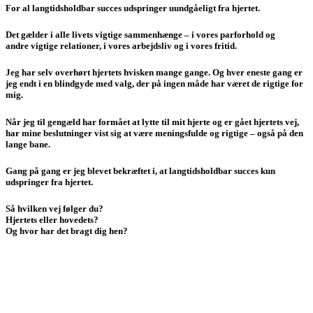
For al langtidsholdbar succes udspringer uundgåeligt fra hjertet.
Det gælder i alle livets vigtige sammenhænge – i vores parforhold og
andre vigtige relationer, i vores arbejdsliv og i vores fritid.
Jeg har selv overhørt hjertets hvisken mange gange. Og hver eneste gang er
jeg endt i en blindgyde med valg, der på ingen måde har været de rigtige for
mig.
Når jeg til gengæld har formået at lytte til mit hjerte og er gået hjertets vej,
har mine beslutninger vist sig at være meningsfulde og rigtige – også på den
lange bane.
Gang på gang er jeg blevet bekræftet i, at langtidsholdbar succes kun
udspringer fra hjertet.
Så hvilken vej følger du?
Hjertets eller hovedets?
Og hvor har det bragt dig hen?