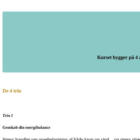
Kurset bygger på
4 
De 4 trin
Trin 1
Genskab din energibalance
Stress handler om overbelastning af både krop og sind – og stress stjæ