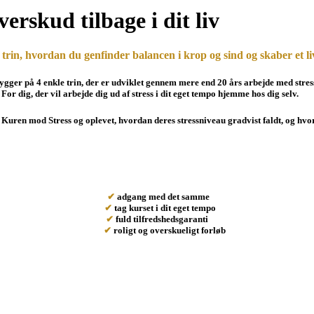
verskud tilbage i dit liv
r trin, hvordan du genfinder balancen i krop og sind og skaber et li
ygger på
4 enkle trin
, der er udviklet gennem mere end 20 års arbejde med stre
For dig, der vil arbejde dig ud af stress i dit eget tempo hjemme hos dig selv.
Kuren mod Stress og oplevet, hvordan deres stressniveau gradvist faldt, og hvo
✔
adgang med det samme
✔
tag kurset i dit eget tempo
✔
fuld tilfredshedsgaranti
✔
roligt og overskueligt forløb