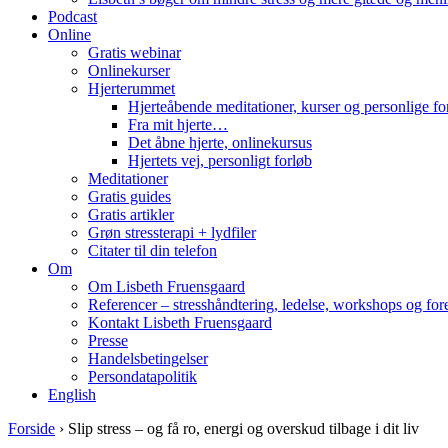
Podcast
Online
Gratis webinar
Onlinekurser
Hjerterummet
Hjerteåbende meditationer, kurser og personlige fo
Fra mit hjerte…
Det åbne hjerte, onlinekursus
Hjertets vej, personligt forløb
Meditationer
Gratis guides
Gratis artikler
Grøn stressterapi + lydfiler
Citater til din telefon
Om
Om Lisbeth Fruensgaard
Referencer – stresshåndtering, ledelse, workshops og for
Kontakt Lisbeth Fruensgaard
Presse
Handelsbetingelser
Persondatapolitik
English
Forside
›
Slip stress – og få ro, energi og overskud tilbage i dit liv