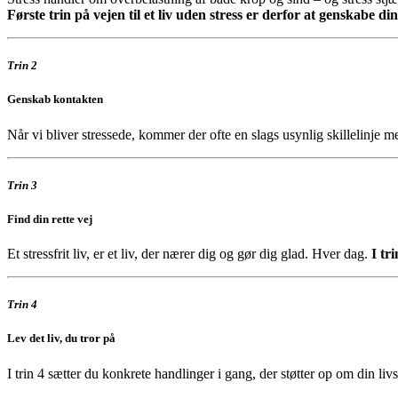
Første trin på vejen til et liv uden stress er derfor at genskabe di
Trin 2
Genskab kontakten
Når vi bliver stressede, kommer der ofte en slags usynlig skillelinje 
Trin 3
Find din rette vej
Et stressfrit liv, er et liv, der nærer dig og gør dig glad. Hver dag.
I tr
Trin 4
Lev det liv, du tror på
I trin 4 sætter du konkrete handlinger i gang, der støtter op om din li