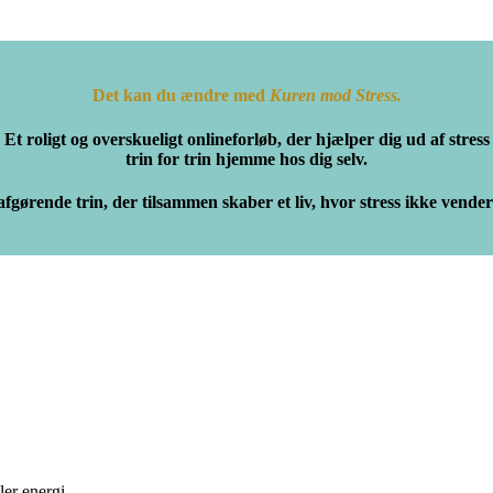
Det kan du ændre med
Kuren mod Stress.
Et roligt og overskueligt onlineforløb, der hjælper dig ud af stress
trin for trin hjemme hos dig selv.
afgørende trin
, der tilsammen skaber et liv, hvor stress ikke vender
ler energi.