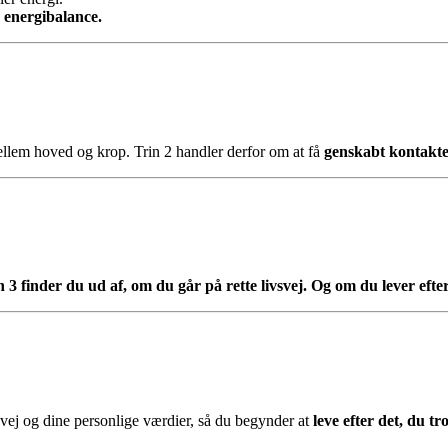
n energibalance.
mellem hoved og krop. Trin 2 handler derfor om at få
genskabt kontakt
in 3 finder du ud af, om du går på rette livsvej. Og om du lever efter
vsvej og dine personlige værdier, så du begynder at
leve efter det, du tro