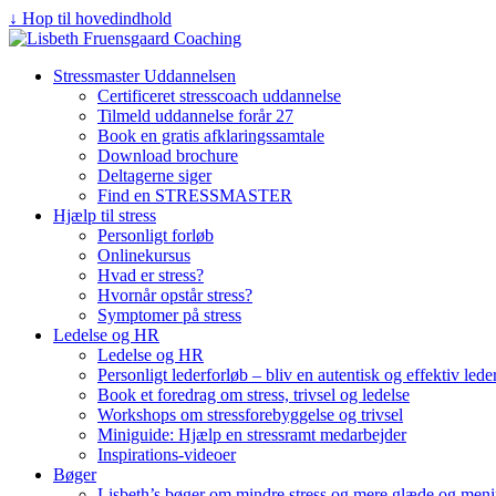
↓ Hop til hovedindhold
Stressmaster Uddannelsen
Certificeret stresscoach uddannelse
Tilmeld uddannelse forår 27
Book en gratis afklaringssamtale
Download brochure
Deltagerne siger
Find en STRESSMASTER
Hjælp til stress
Personligt forløb
Onlinekursus
Hvad er stress?
Hvornår opstår stress?
Symptomer på stress
Ledelse og HR
Ledelse og HR
Personligt lederforløb – bliv en autentisk og effektiv lede
Book et foredrag om stress, trivsel og ledelse
Workshops om stressforebyggelse og trivsel
Miniguide: Hjælp en stressramt medarbejder
Inspirations-videoer
Bøger
Lisbeth’s bøger om mindre stress og mere glæde og mening