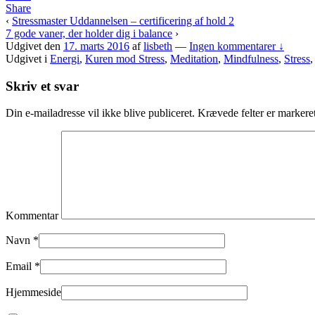
Share
‹
Stressmaster Uddannelsen – certificering af hold 2
7 gode vaner, der holder dig i balance
›
Udgivet den
17. marts 2016
af
lisbeth
—
Ingen kommentarer ↓
Udgivet i
Energi
,
Kuren mod Stress
,
Meditation
,
Mindfulness
,
Stress
Skriv et svar
Din e-mailadresse vil ikke blive publiceret.
Krævede felter er marker
Kommentar
Navn
*
Email
*
Hjemmeside