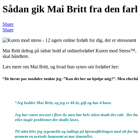
Sådan gik Mai Britt fra den farl
Share
Share
Mai Britt deltog på sidste hold af onlineforløbet Kuren mod Stress™, 
skal håndtere.
Læs mere om Mai Britt, og hvad hun synes om forløbet her:
“De første par moduler tænkte jeg: ”Kan det her nu hjælpe mig?”. Men efterhån
“Jeg hedder Mai Britt, og jeg er 46 år, gift og har 4 børn.
Jeg har været stresset i flere år, men har hele tiden skudt det væk. Der h
eller nogle problemer der skulle løses.
Til sidst blev jeg sygemeldt og indlagt på hjerteafdelingen med alt for hø
gennem en periode langsomt at øge timetallet.