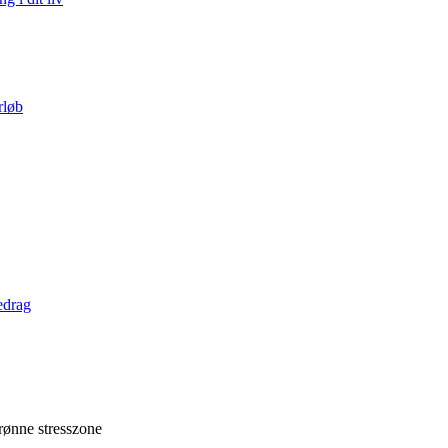
rløb
edrag
grønne stresszone