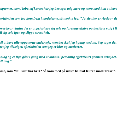
ymptomer, men i løbet af kurset har jeg bevæget mig mere og mere mod kun at have 
erhånden som jeg kom frem i modulerne, så tænkte jeg: ”Ja, det her er rigtigt – d
r hvor vigtigt det er at prioritere sig selv og foretage aktive og bevidste valg i l
l sig selv igen og slippe stress helt.
il at lave alle opgaverne undervejs, men det skal jeg i gang med nu. Jeg tager det
t jeg tilvælger, efterhånden som jeg er klar og motiveret.
olog og er lige gået i gang med et kursus i personlig effektivitet gennem arbejdet. 
alt mig.”
mme, som Mai Britt har lært? Så kom med på næste hold af Kuren mod Stress™. 