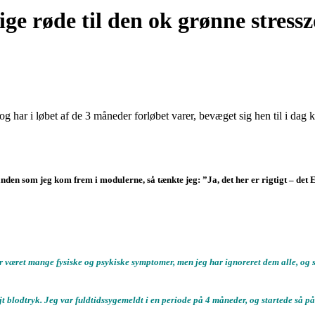
ige røde til den ok grønne stress
og har i løbet af de 3 måneder forløbet varer, bevæget sig hen til i da
den som jeg kom frem i modulerne, så tænkte jeg: ”Ja, det her er rigtigt – det 
ar været mange fysiske og psykiske symptomer, men jeg har ignoreret dem alle, og sat
jt blodtryk. Jeg var fuldtidssygemeldt i en periode på 4 måneder, og startede så på