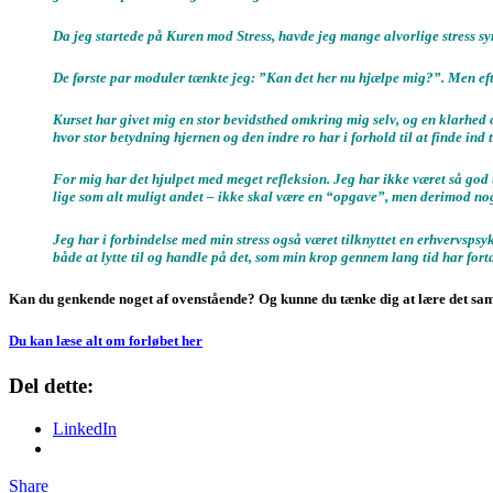
Da jeg startede på Kuren mod Stress, havde jeg mange alvorlige stress s
De første par moduler tænkte jeg: ”Kan det her nu hjælpe mig?”. Men eft
Kurset har givet mig en stor bevidsthed omkring mig selv, og en klarhed ove
hvor stor betydning hjernen og den indre ro har i forhold til at finde ind ti
For mig har det hjulpet med meget refleksion. Jeg har ikke været så god t
lige som alt muligt andet – ikke skal være en “opgave”, men derimod noge
Jeg har i forbindelse med min stress også været tilknyttet en erhvervspsyk
både at lytte til og handle på det, som min krop gennem lang tid har fort
Kan du genkende noget af ovenstående? Og kunne du tænke dig at lære det sa
Du kan læse alt om forløbet her
Del dette:
LinkedIn
Share