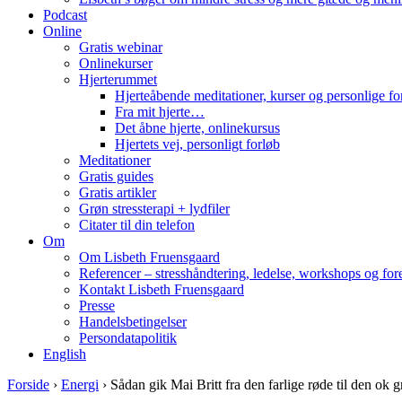
Podcast
Online
Gratis webinar
Onlinekurser
Hjerterummet
Hjerteåbende meditationer, kurser og personlige fo
Fra mit hjerte…
Det åbne hjerte, onlinekursus
Hjertets vej, personligt forløb
Meditationer
Gratis guides
Gratis artikler
Grøn stressterapi + lydfiler
Citater til din telefon
Om
Om Lisbeth Fruensgaard
Referencer – stresshåndtering, ledelse, workshops og for
Kontakt Lisbeth Fruensgaard
Presse
Handelsbetingelser
Persondatapolitik
English
Forside
›
Energi
›
Sådan gik Mai Britt fra den farlige røde til den ok 