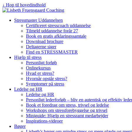
↓ Hop til hovedindhold
Stressmaster Uddannelsen
Certificeret stresscoach uddannelse
Tilmeld uddannelse forår 27
Book en gratis afklaringssamtale
Download brochure
Deltagerne siger
Find en STRESSMASTER
Hjælp til stress
Personligt forløb
Onlinekursus
Hvad er stress?
Hvornår opstår stress?
Symptomer på stress
Ledelse og HR
Ledelse og HR
Personligt lederforløb – bliv en autentisk og effektiv lede
Book et foredrag om stress, trivsel og ledelse
Workshops om stressforebyggelse og trivsel
Miniguide: Hjælp en stressramt medarbejder
Inspirations-videoer
Bøger
Lisbeth’s bøger om mindre stress og mere glæde og mening