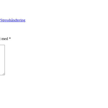
,
Stresshåndtering
et med
*