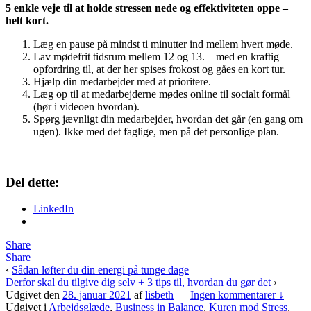
5 enkle veje til at holde stressen nede og effektiviteten oppe –
helt kort.
Læg en pause på mindst ti minutter ind mellem hvert møde.
Lav mødefrit tidsrum mellem 12 og 13. – med en kraftig
opfordring til, at der her spises frokost og gåes en kort tur.
Hjælp din medarbejder med at prioritere.
Læg op til at medarbejderne mødes online til socialt formål
(hør i videoen hvordan).
Spørg jævnligt din medarbejder, hvordan det går (en gang om
ugen). Ikke med det faglige, men på det personlige plan.
Del dette:
LinkedIn
Share
Share
‹
Sådan løfter du din energi på tunge dage
Derfor skal du tilgive dig selv + 3 tips til, hvordan du gør det
›
Udgivet den
28. januar 2021
af
lisbeth
—
Ingen kommentarer ↓
Udgivet i
Arbejdsglæde
,
Business in Balance
,
Kuren mod Stress
,