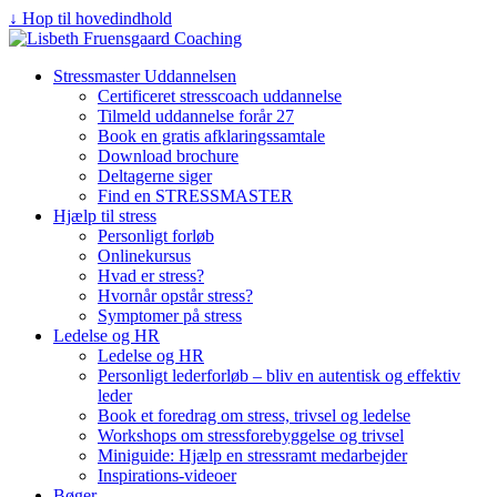
↓ Hop til hovedindhold
Stressmaster Uddannelsen
Certificeret stresscoach uddannelse
Tilmeld uddannelse forår 27
Book en gratis afklaringssamtale
Download brochure
Deltagerne siger
Find en STRESSMASTER
Hjælp til stress
Personligt forløb
Onlinekursus
Hvad er stress?
Hvornår opstår stress?
Symptomer på stress
Ledelse og HR
Ledelse og HR
Personligt lederforløb – bliv en autentisk og effektiv
leder
Book et foredrag om stress, trivsel og ledelse
Workshops om stressforebyggelse og trivsel
Miniguide: Hjælp en stressramt medarbejder
Inspirations-videoer
Bøger