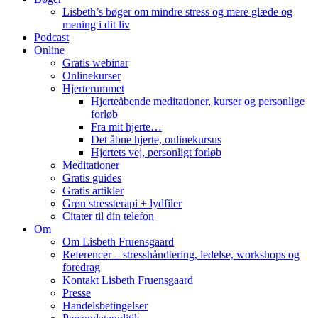
Lisbeth’s bøger om mindre stress og mere glæde og
mening i dit liv
Podcast
Online
Gratis webinar
Onlinekurser
Hjerterummet
Hjerteåbende meditationer, kurser og personlige
forløb
Fra mit hjerte…
Det åbne hjerte, onlinekursus
Hjertets vej, personligt forløb
Meditationer
Gratis guides
Gratis artikler
Grøn stressterapi + lydfiler
Citater til din telefon
Om
Om Lisbeth Fruensgaard
Referencer – stresshåndtering, ledelse, workshops og
foredrag
Kontakt Lisbeth Fruensgaard
Presse
Handelsbetingelser