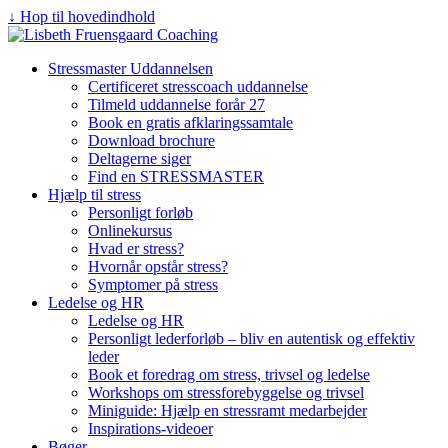
↓ Hop til hovedindhold
Stressmaster Uddannelsen
Certificeret stresscoach uddannelse
Tilmeld uddannelse forår 27
Book en gratis afklaringssamtale
Download brochure
Deltagerne siger
Find en STRESSMASTER
Hjælp til stress
Personligt forløb
Onlinekursus
Hvad er stress?
Hvornår opstår stress?
Symptomer på stress
Ledelse og HR
Ledelse og HR
Personligt lederforløb – bliv en autentisk og effektiv
leder
Book et foredrag om stress, trivsel og ledelse
Workshops om stressforebyggelse og trivsel
Miniguide: Hjælp en stressramt medarbejder
Inspirations-videoer
Bøger