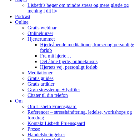
Lisbeth’s bøger om mindre stress og mere glæde og
mening i dit liv
Podcast
Online
Gratis webinar
Onlinekurser
Hjerterummet
Hjerteåbende meditationer, kurser og personlige
forløb
Fra mit hjerte…
Det åbne hjerte, onlinekursus
Hjertets vej, personligt forløb
Meditationer
Gratis guides
Gratis artikler
Grøn stressterapi + lydfiler
Citater til din telefon
Om
Om Lisbeth Fruensgaard
Referencer – stresshåndtering, ledelse, workshops og
foredrag
Kontakt Lisbeth Fruensgaard
Presse
Handelsbetingelser