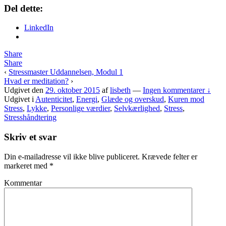
Del dette:
LinkedIn
Share
Share
‹
Stressmaster Uddannelsen, Modul 1
Hvad er meditation?
›
Udgivet den
29. oktober 2015
af
lisbeth
—
Ingen kommentarer ↓
Udgivet i
Autenticitet
,
Energi
,
Glæde og overskud
,
Kuren mod
Stress
,
Lykke
,
Personlige værdier
,
Selvkærlighed
,
Stress
,
Stresshåndtering
Skriv et svar
Din e-mailadresse vil ikke blive publiceret.
Krævede felter er
markeret med
*
Kommentar