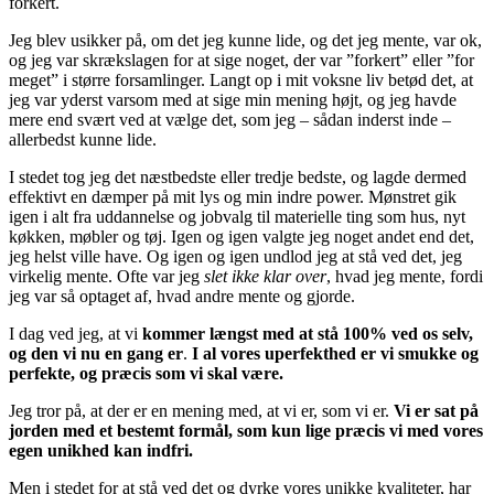
forkert.
Jeg blev usikker på, om det jeg kunne lide, og det jeg mente, var ok,
og jeg var skrækslagen for at sige noget, der var ”forkert” eller ”for
meget” i større forsamlinger. Langt op i mit voksne liv betød det, at
jeg var yderst varsom med at sige min mening højt, og jeg havde
mere end svært ved at vælge det, som jeg – sådan inderst inde –
allerbedst kunne lide.
I stedet tog jeg det næstbedste eller tredje bedste, og lagde dermed
effektivt en dæmper på mit lys og min indre power. Mønstret gik
igen i alt fra uddannelse og jobvalg til materielle ting som hus, nyt
køkken, møbler og tøj. Igen og igen valgte jeg noget andet end det,
jeg helst ville have. Og igen og igen undlod jeg at stå ved det, jeg
virkelig mente. Ofte var jeg
slet ikke klar over
, hvad jeg mente, fordi
jeg var så optaget af, hvad andre mente og gjorde.
I dag ved jeg, at vi
kommer længst med at stå 100% ved os selv,
og den vi nu en gang er
.
I al vores uperfekthed er vi smukke og
perfekte, og præcis som vi skal være.
Jeg tror på, at der er en mening med, at vi er, som vi er.
Vi er sat på
jorden med et bestemt formål, som kun lige præcis vi med vores
egen unikhed kan indfri.
Men i stedet for at stå ved det og dyrke vores unikke kvaliteter, har