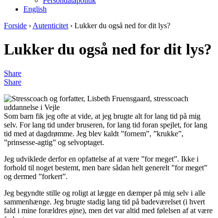
Persondatapolitik
English
Forside
›
Autenticitet
›
Lukker du også ned for dit lys?
Lukker du også ned for dit lys?
Share
Share
Som barn fik jeg ofte at vide, at jeg brugte alt for lang tid på mig
selv. For lang tid under bruseren, for lang tid foran spejlet, for lang
tid med at dagdrømme. Jeg blev kaldt ”fornem”, ”krukke”,
”prinsesse-agtig” og selvoptaget.
Jeg udviklede derfor en opfattelse af at være ”for meget”. Ikke i
forhold til noget bestemt, men bare sådan helt generelt ”for meget”
og dermed ”forkert”.
Jeg begyndte stille og roligt at lægge en dæmper på mig selv i alle
sammenhænge. Jeg brugte stadig lang tid på badeværelset (i hvert
fald i mine forældres øjne), men det var altid med følelsen af at være