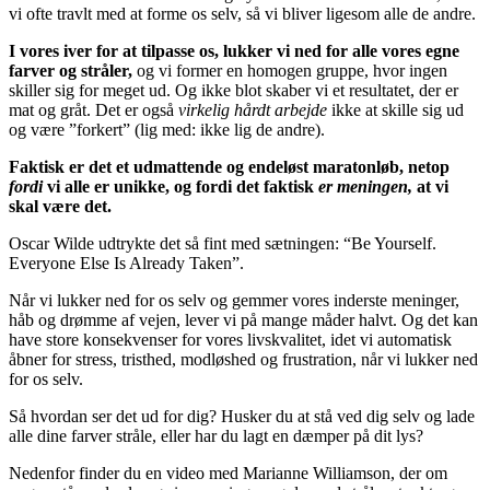
vi ofte travlt med at forme os selv, så vi bliver ligesom alle de andre.
I vores iver for at tilpasse os, lukker vi ned for alle vores egne
farver og stråler,
og vi former en homogen gruppe, hvor ingen
skiller sig for meget ud. Og ikke blot skaber vi et resultatet, der er
mat og gråt. Det er også
virkelig hårdt arbejde
ikke at skille sig ud
og være ”forkert” (lig med: ikke lig de andre).
Faktisk er det et udmattende og endeløst maratonløb, netop
fordi
vi alle er unikke, og fordi det faktisk
er meningen,
at vi
skal være det.
Oscar Wilde udtrykte det så fint med sætningen: “Be Yourself.
Everyone Else Is Already Taken”.
Når vi lukker ned for os selv og gemmer vores inderste meninger,
håb og drømme af vejen, lever vi på mange måder halvt. Og det kan
have store konsekvenser for vores livskvalitet, idet vi automatisk
åbner for stress, tristhed, modløshed og frustration, når vi lukker ned
for os selv.
Så hvordan ser det ud for dig? Husker du at stå ved dig selv og lade
alle dine farver stråle, eller har du lagt en dæmper på dit lys?
Nedenfor finder du en video med Marianne Williamson, der om