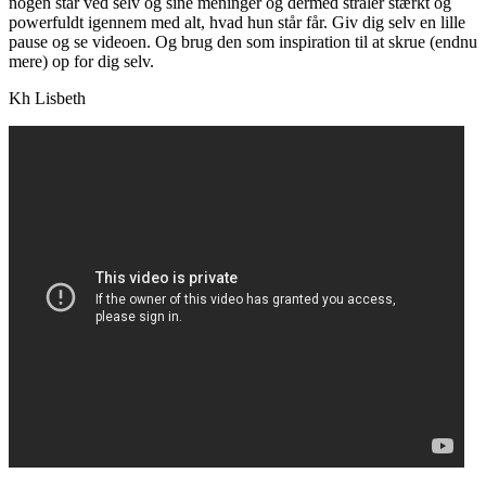
nogen står ved selv og sine meninger og dermed stråler stærkt og
powerfuldt igennem med alt, hvad hun står får. Giv dig selv en lille
pause og se videoen. Og brug den som inspiration til at skrue (endnu
mere) op for dig selv.
Kh Lisbeth