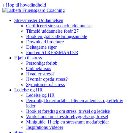
↓ Hop til hovedindhold
Stressmaster Uddannelsen
Certificeret stresscoach uddannelse
Tilmeld uddannelse forår 27
Book en gratis afklaringssamtale
Download brochure
Deltagerne siger
Find en STRESSMASTER
Hjælp til stress
Personligt forløb
Onlinekursus
Hvad er stress?
Hvornår opstår stress?
Symptomer på stress
Ledelse og HR
Ledelse og HR
Personligt lederforløb – bliv en autentisk og effektiv
leder
Book et foredrag om stress, trivsel og ledelse
Workshops om stressforebyggelse og trivsel
Miniguide: Hjælp en stressramt medarbejder
Inspirations-videoer
Bøger