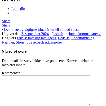
LinkedIn
Share
Share
‹
Det første og vigtigste trin, når du vil af med stress
Udgivet den
3. september 2024
af
lisbeth
—
Ingen kommentarer ↓
Udgivet i
Følelsesmæssig intelligens
,
Ledelse
,
Lederudvikling
,
Nærvær
,
Stress
,
Stresscoach uddannelse
Skriv et svar
Din e-mailadresse vil ikke blive publiceret.
Krævede felter er
markeret med
*
Kommentar