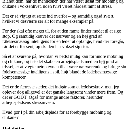
Blandt dem, har de mennesker, der har været udsat for mobning og
chikane i voksenlivet, uden tvivl været hårdest ramt af stress.
Det er så vigtigt at sætte ind overfor – og samtidig også svært,
hvilket vi desværre ser alt for mange eksempler på.
For der skal ofte meget til, for at den ramte finder modet til at sige
stop. Og samtidig kræver det nærvær og en høj grad af
følelsesmæssig intelligens for en leder at opfange, hvad der foregår,
før det er for sent, og skaden har vokset sig stor.
Så et af svarene på, hvordan vi bedst mulig kan forhindre mobning
og chikane, og i stedet skabe en arbejdsplads med en høj grad af
trivsel, er at vægte netop evnen til at være nærværende og bringe sin
følelsemæssige intelligens i spil, højt blandt de ledelsesmæssige
kompetencer.
Det er de færreste steder, det indgår som et ledelseskrav, men jeg
oplever dog alligevel er det ganske langsomt vinder mere frem. Og
det er GODT. Også for mange andre faktorer, herunder
arbejdspladsens stressniveau.
Hvad gør I på din arbejdsplads for at forebygge mobning og
chikane?
Del dette: