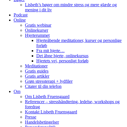
Lisbeth’s bøger om mindre stress og mere glæde og
mening i dit liv
Podcast
Online
Gratis webinar
Onlinekurser
Hjerterummet
Hjerteåbende meditationer, kurser og personlige
forløb
Fra mit hjerte…
Det åbne hjerte, onlinekursus
Hjertets vej, personligt forløb
Meditationer
Gratis guides
Gratis artikler
Grøn stressterapi + lydfiler
Citater til din telefon
Om
Om Lisbeth Fruensgaard
Referencer – stresshåndtering, ledelse, workshops og
foredrag
Kontakt Lisbeth Fruensgaard
Presse
Handelsbetingelser