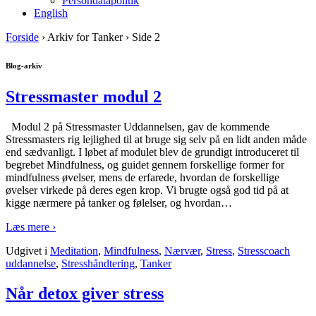
Persondatapolitik
English
Forside
›
Arkiv for Tanker
›
Side 2
Blog-arkiv
Stressmaster modul 2
Modul 2 på Stressmaster Uddannelsen, gav de kommende
Stressmasters rig lejlighed til at bruge sig selv på en lidt anden måde
end sædvanligt. I løbet af modulet blev de grundigt introduceret til
begrebet Mindfulness, og guidet gennem forskellige former for
mindfulness øvelser, mens de erfarede, hvordan de forskellige
øvelser virkede på deres egen krop. Vi brugte også god tid på at
kigge nærmere på tanker og følelser, og hvordan
…
Læs mere ›
Udgivet i
Meditation
,
Mindfulness
,
Nærvær
,
Stress
,
Stresscoach
uddannelse
,
Stresshåndtering
,
Tanker
Når detox giver stress