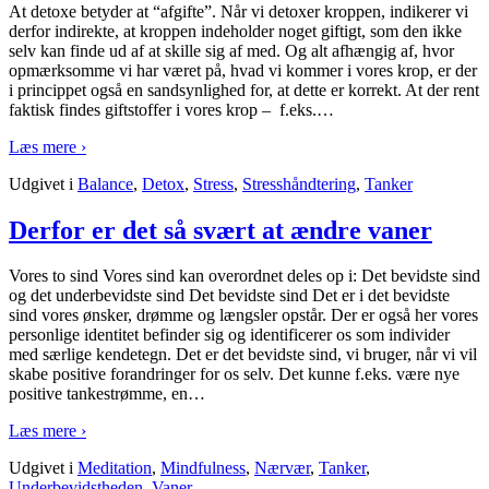
At detoxe betyder at “afgifte”. Når vi detoxer kroppen, indikerer vi
derfor indirekte, at kroppen indeholder noget giftigt, som den ikke
selv kan finde ud af at skille sig af med. Og alt afhængig af, hvor
opmærksomme vi har været på, hvad vi kommer i vores krop, er der
i princippet også en sandsynlighed for, at dette er korrekt. At der rent
faktisk findes giftstoffer i vores krop – f.eks.
…
Læs mere ›
Udgivet i
Balance
,
Detox
,
Stress
,
Stresshåndtering
,
Tanker
Derfor er det så svært at ændre vaner
Vores to sind Vores sind kan overordnet deles op i: Det bevidste sind
og det underbevidste sind Det bevidste sind Det er i det bevidste
sind vores ønsker, drømme og længsler opstår. Der er også her vores
personlige identitet befinder sig og identificerer os som individer
med særlige kendetegn. Det er det bevidste sind, vi bruger, når vi vil
skabe positive forandringer for os selv. Det kunne f.eks. være nye
positive tankestrømme, en
…
Læs mere ›
Udgivet i
Meditation
,
Mindfulness
,
Nærvær
,
Tanker
,
Underbevidstheden
,
Vaner