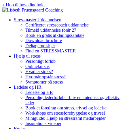
↓ Hop til hovedindhold
Stressmaster Uddannelsen
Certificeret stresscoach uddannelse
Tilmeld uddannelse forår 27
Book en gratis afklaringssamtale
Download brochure
Deltagerne siger
Find en STRESSMASTER
Hjælp til stress
Personligt forløb
Onlinekursus
Hvad er stress?
Hvornår opstår stress?
Symptomer på stress
Ledelse og HR
Ledelse og HR
Personligt lederforløb – bliv en autentisk og effektiv
leder
Book et foredrag om stress, trivsel og ledelse
Workshops om stressforebyggelse og trivsel
Miniguide: Hjælp en stressramt medarbejder
Inspirations-videoer
Bøger