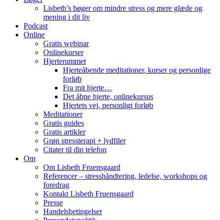
Lisbeth’s bøger om mindre stress og mere glæde og
mening i dit liv
Podcast
Online
Gratis webinar
Onlinekurser
Hjerterummet
Hjerteåbende meditationer, kurser og personlige
forløb
Fra mit hjerte…
Det åbne hjerte, onlinekursus
Hjertets vej, personligt forløb
Meditationer
Gratis guides
Gratis artikler
Grøn stressterapi + lydfiler
Citater til din telefon
Om
Om Lisbeth Fruensgaard
Referencer – stresshåndtering, ledelse, workshops og
foredrag
Kontakt Lisbeth Fruensgaard
Presse
Handelsbetingelser