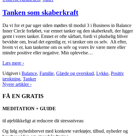
Tanken som skaberkraft
Da vi for et par uger siden mødtes til modul 3 i Business in Balance
Inner Circle forløbet, var emnet tanker og den skaberkraft, der ligger
gemt i vores tanker. Emnet er ofte sårbart, fordi vi pludselig bliver
bevidste om, hvad det egentlig er, vi tænker om os selv. Alt efter,
hvem vi er, kan tankerne om os selv og vores liv være mere eller
mindre positive eller negative. Min oplevelse
…
Læs mere ›
Udgivet i
Balance
,
Familie
,
Glæde og overskud
,
Lykke
,
Positiv
tænkning
,
Tanker
Nyere artikler ›
FÅ EN GRATIS
MEDITATION + GUIDE
til øjeblikkeligt at reducere dit stressniveau
Og følg nyhedsbrevet med konkrete værktøjer, tilbud, nyheder og