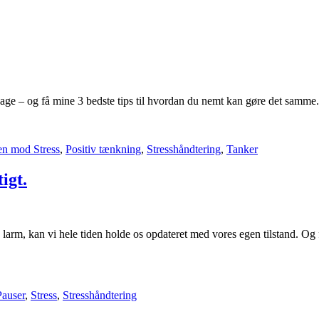
dage – og få mine 3 bedste tips til hvordan du nemt kan gøre det samme.
n mod Stress
,
Positiv tænkning
,
Stresshåndtering
,
Tanker
igt.
e larm, kan vi hele tiden holde os opdateret med vores egen tilstand. Og 
Pauser
,
Stress
,
Stresshåndtering