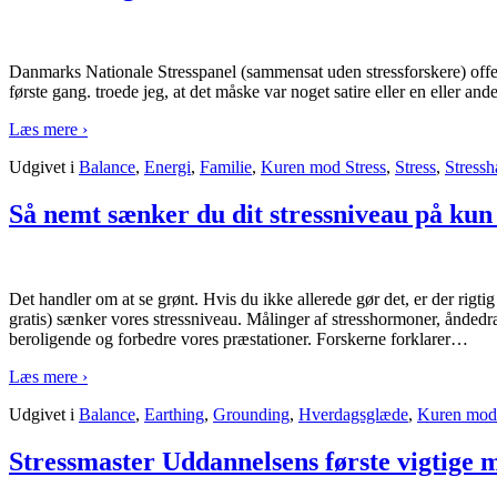
Danmarks Nationale Stresspanel (sammensat uden stressforskere) offentli
første gang. troede jeg, at det måske var noget satire eller en eller an
Læs mere ›
Udgivet i
Balance
,
Energi
,
Familie
,
Kuren mod Stress
,
Stress
,
Stressh
Så nemt sænker du dit stressniveau på kun
Det handler om at se grønt. Hvis du ikke allerede gør det, er der rigti
gratis) sænker vores stressniveau. Målinger af stresshormoner, åndedræ
beroligende og forbedre vores præstationer. Forskerne forklarer
…
Læs mere ›
Udgivet i
Balance
,
Earthing
,
Grounding
,
Hverdagsglæde
,
Kuren mod 
Stressmaster Uddannelsens første vigtige 