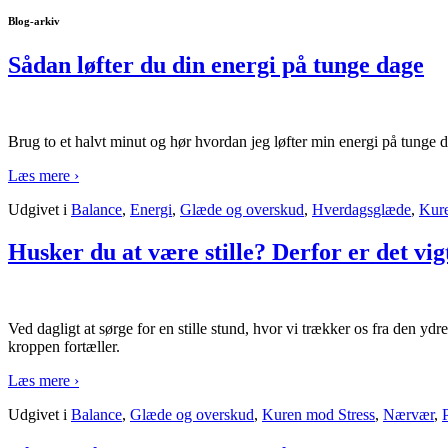
Blog-arkiv
Sådan løfter du din energi på tunge dage
Brug to et halvt minut og hør hvordan jeg løfter min energi på tunge 
Læs mere ›
Udgivet i
Balance
,
Energi
,
Glæde og overskud
,
Hverdagsglæde
,
Kure
Husker du at være stille? Derfor er det vigt
Ved dagligt at sørge for en stille stund, hvor vi trækker os fra den ydr
kroppen fortæller.
Læs mere ›
Udgivet i
Balance
,
Glæde og overskud
,
Kuren mod Stress
,
Nærvær
,