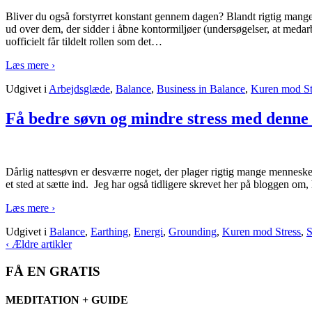
Bliver du også forstyrret konstant gennem dagen? Blandt rigtig mange af
ud over dem, der sidder i åbne kontormiljøer (undersøgelser, at medar
uofficielt får tildelt rollen som det
…
Læs mere ›
Udgivet i
Arbejdsglæde
,
Balance
,
Business in Balance
,
Kuren mod St
Få bedre søvn og mindre stress med denne 
Dårlig nattesøvn er desværre noget, der plager rigtig mange mennesker.
et sted at sætte ind. Jeg har også tidligere skrevet her på bloggen om,
Læs mere ›
Udgivet i
Balance
,
Earthing
,
Energi
,
Grounding
,
Kuren mod Stress
,
‹ Ældre artikler
FÅ EN GRATIS
MEDITATION + GUIDE