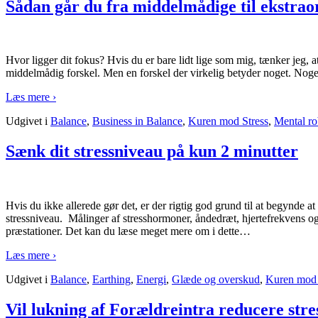
Sådan går du fra middelmådige til ekstrao
Hvor ligger dit fokus? Hvis du er bare lidt lige som mig, tænker jeg, at
middelmådig forskel. Men en forskel der virkelig betyder noget. Noget
Læs mere ›
Udgivet i
Balance
,
Business in Balance
,
Kuren mod Stress
,
Mental ro
Sænk dit stressniveau på kun 2 minutter
Hvis du ikke allerede gør det, er der rigtig god grund til at begynde a
stressniveau. Målinger af stresshormoner, åndedræt, hjertefrekvens og
præstationer. Det kan du læse meget mere om i dette
…
Læs mere ›
Udgivet i
Balance
,
Earthing
,
Energi
,
Glæde og overskud
,
Kuren mod 
Vil lukning af Forældreintra reducere stre