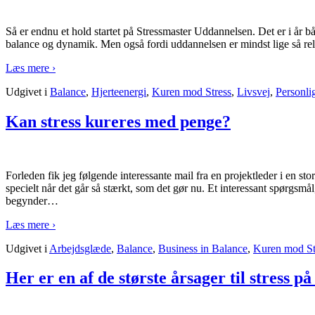
Så er endnu et hold startet på Stressmaster Uddannelsen. Det er i år b
balance og dynamik. Men også fordi uddannelsen er mindst lige så re
Læs mere ›
Udgivet i
Balance
,
Hjerteenergi
,
Kuren mod Stress
,
Livsvej
,
Personli
Kan stress kureres med penge?
Forleden fik jeg følgende interessante mail fra en projektleder i en st
specielt når det går så stærkt, som det gør nu. Et interessant spørgsmå
begynder
…
Læs mere ›
Udgivet i
Arbejdsglæde
,
Balance
,
Business in Balance
,
Kuren mod St
Her er en af de største årsager til stress p