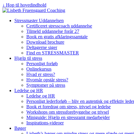
↓ Hop til hovedindhold
Stressmaster Uddannelsen
Certificeret stresscoach uddannelse
Tilmeld uddannelse forår 27
Book en gratis afklaringssamtale
Download brochure
Deltagerne siger
Find en STRESSMASTER
Hjælp til stress
Personligt forløb
Onlinekursus
Hvad er stress?
Hvornår opstår stress?
Symptomer på stress
Ledelse og HR
Ledelse og HR
Personligt lederforløb – bliv en autentisk og effektiv lede
Book et foredrag om stress, trivsel og ledelse
Workshops om stressforebyggelse og trivsel
Miniguide: Hjælp en stressramt medarbejder
Inspirations-videoer
Bøger
Lisbeth’s bøger om mindre stress og mere glæde og mening