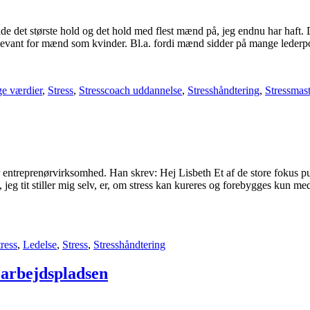
åde det største hold og det hold med flest mænd på, jeg endnu har haft. 
levant for mænd som kvinder. Bl.a. fordi mænd sidder på mange lederpo
ge værdier
,
Stress
,
Stresscoach uddannelse
,
Stresshåndtering
,
Stressmas
or entreprenørvirksomhed. Han skrev: Hej Lisbeth Et af de store fokus pu
l, jeg tit stiller mig selv, er, om stress kan kureres og forebygges kun 
ress
,
Ledelse
,
Stress
,
Stresshåndtering
å arbejdspladsen