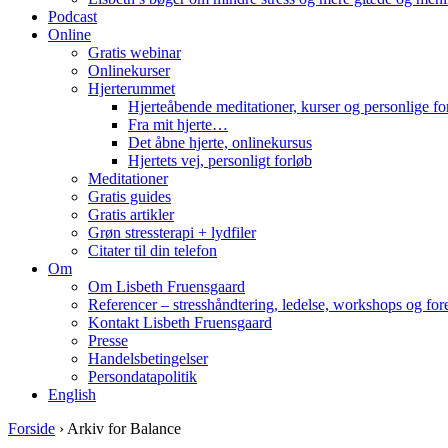
Podcast
Online
Gratis webinar
Onlinekurser
Hjerterummet
Hjerteåbende meditationer, kurser og personlige fo
Fra mit hjerte…
Det åbne hjerte, onlinekursus
Hjertets vej, personligt forløb
Meditationer
Gratis guides
Gratis artikler
Grøn stressterapi + lydfiler
Citater til din telefon
Om
Om Lisbeth Fruensgaard
Referencer – stresshåndtering, ledelse, workshops og for
Kontakt Lisbeth Fruensgaard
Presse
Handelsbetingelser
Persondatapolitik
English
Forside
›
Arkiv for Balance