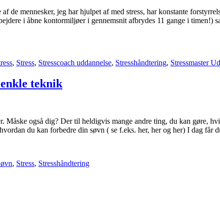
 de mennesker, jeg har hjulpet af med stress, har konstante forstyrrelse
bejdere i åbne kontormiljøer i gennemsnit afbrydes 11 gange i timen!) s
ress
,
Stress
,
Stresscoach uddannelse
,
Stresshåndtering
,
Stressmaster U
enkle teknik
 Måske også dig? Der til heldigvis mange andre ting, du kan gøre, hvis 
 hvordan du kan forbedre din søvn ( se f.eks. her, her og her) I dag får 
Søvn
,
Stress
,
Stresshåndtering