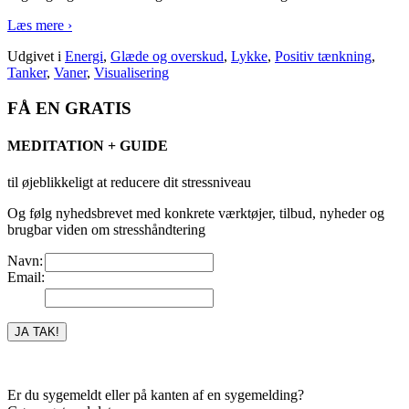
Læs mere ›
Udgivet i
Energi
,
Glæde og overskud
,
Lykke
,
Positiv tænkning
,
Tanker
,
Vaner
,
Visualisering
FÅ EN GRATIS
MEDITATION + GUIDE
til øjeblikkeligt at reducere dit stressniveau
Og følg nyhedsbrevet med konkrete værktøjer, tilbud, nyheder og
brugbar viden om stresshåndtering
Navn:
Email:
Er du sygemeldt eller på kanten af en sygemelding?