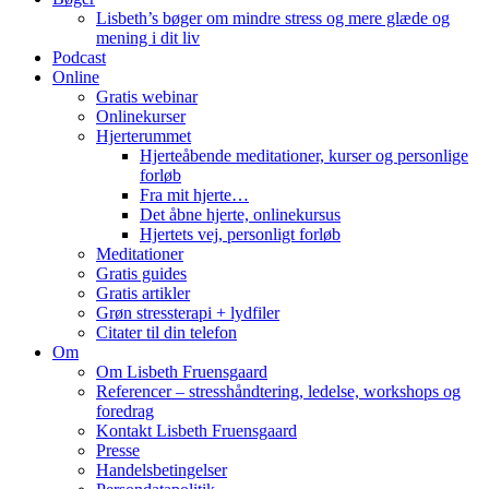
Lisbeth’s bøger om mindre stress og mere glæde og
mening i dit liv
Podcast
Online
Gratis webinar
Onlinekurser
Hjerterummet
Hjerteåbende meditationer, kurser og personlige
forløb
Fra mit hjerte…
Det åbne hjerte, onlinekursus
Hjertets vej, personligt forløb
Meditationer
Gratis guides
Gratis artikler
Grøn stressterapi + lydfiler
Citater til din telefon
Om
Om Lisbeth Fruensgaard
Referencer – stresshåndtering, ledelse, workshops og
foredrag
Kontakt Lisbeth Fruensgaard
Presse
Handelsbetingelser