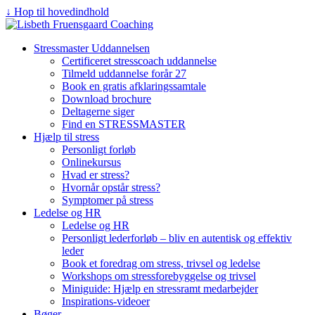
↓ Hop til hovedindhold
Stressmaster Uddannelsen
Certificeret stresscoach uddannelse
Tilmeld uddannelse forår 27
Book en gratis afklaringssamtale
Download brochure
Deltagerne siger
Find en STRESSMASTER
Hjælp til stress
Personligt forløb
Onlinekursus
Hvad er stress?
Hvornår opstår stress?
Symptomer på stress
Ledelse og HR
Ledelse og HR
Personligt lederforløb – bliv en autentisk og effektiv
leder
Book et foredrag om stress, trivsel og ledelse
Workshops om stressforebyggelse og trivsel
Miniguide: Hjælp en stressramt medarbejder
Inspirations-videoer
Bøger