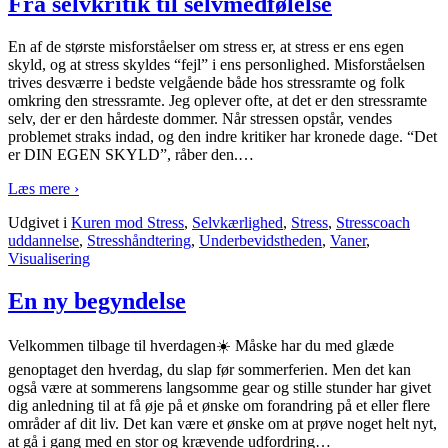
Fra selvkritik til selvmedfølelse
En af de største misforståelser om stress er, at stress er ens egen
skyld, og at stress skyldes “fejl” i ens personlighed. Misforståelsen
trives desværre i bedste velgående både hos stressramte og folk
omkring den stressramte. Jeg oplever ofte, at det er den stressramte
selv, der er den hårdeste dommer. Når stressen opstår, vendes
problemet straks indad, og den indre kritiker har kronede dage. “Det
er DIN EGEN SKYLD”, råber den.
…
Læs mere ›
Udgivet i
Kuren mod Stress
,
Selvkærlighed
,
Stress
,
Stresscoach
uddannelse
,
Stresshåndtering
,
Underbevidstheden
,
Vaner
,
Visualisering
En ny begyndelse
Velkommen tilbage til hverdagen☀️ Måske har du med glæde
genoptaget den hverdag, du slap før sommerferien. Men det kan
også være at sommerens langsomme gear og stille stunder har givet
dig anledning til at få øje på et ønske om forandring på et eller flere
områder af dit liv. Det kan være et ønske om at prøve noget helt nyt,
at gå i gang med en stor og krævende udfordring
…