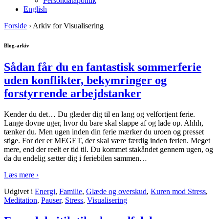
Persondatapolitik
English
Forside
›
Arkiv for Visualisering
Blog-arkiv
Sådan får du en fantastisk sommerferie
uden konflikter, bekymringer og
forstyrrende arbejdstanker
Kender du det… Du glæder dig til en lang og velfortjent ferie.
Lange dovne uger, hvor du bare skal slappe af og lade op. Ahhh,
tænker du. Men ugen inden din ferie mærker du uroen og presset
stige. For der er MEGET, der skal være færdig inden ferien. Meget
mere, end der reelt er tid til. Du kommet stakåndet gennem ugen, og
da du endelig sætter dig i feriebilen sammen
…
Læs mere ›
Udgivet i
Energi
,
Familie
,
Glæde og overskud
,
Kuren mod Stress
,
Meditation
,
Pauser
,
Stress
,
Visualisering