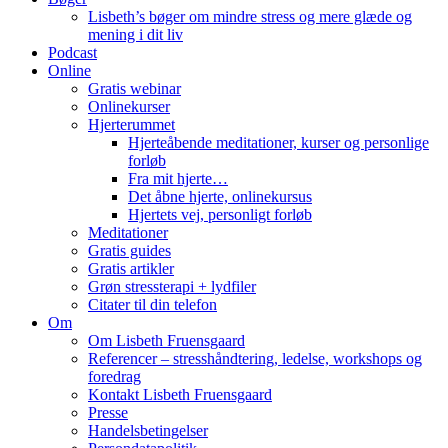
Lisbeth’s bøger om mindre stress og mere glæde og
mening i dit liv
Podcast
Online
Gratis webinar
Onlinekurser
Hjerterummet
Hjerteåbende meditationer, kurser og personlige
forløb
Fra mit hjerte…
Det åbne hjerte, onlinekursus
Hjertets vej, personligt forløb
Meditationer
Gratis guides
Gratis artikler
Grøn stressterapi + lydfiler
Citater til din telefon
Om
Om Lisbeth Fruensgaard
Referencer – stresshåndtering, ledelse, workshops og
foredrag
Kontakt Lisbeth Fruensgaard
Presse
Handelsbetingelser