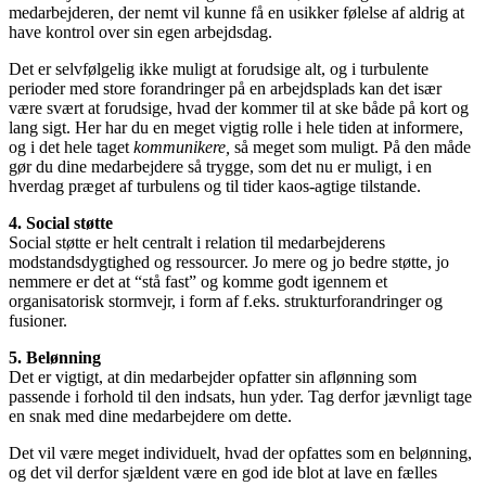
medarbejderen, der nemt vil kunne få en usikker følelse af aldrig at
have kontrol over sin egen arbejdsdag.
Det er selvfølgelig ikke muligt at forudsige alt, og i turbulente
perioder med store forandringer på en arbejdsplads kan det især
være svært at forudsige, hvad der kommer til at ske både på kort og
lang sigt. Her har du en meget vigtig rolle i hele tiden at informere,
og i det hele taget
kommunikere,
så meget som muligt. På den måde
gør du dine medarbejdere så trygge, som det nu er muligt, i en
hverdag præget af turbulens og til tider kaos-agtige tilstande.
4. Social støtte
Social støtte er helt centralt i relation til medarbejderens
modstandsdygtighed og ressourcer. Jo mere og jo bedre støtte, jo
nemmere er det at “stå fast” og komme godt igennem et
organisatorisk stormvejr, i form af f.eks. strukturforandringer og
fusioner.
5. Belønning
Det er vigtigt, at din medarbejder opfatter sin aflønning som
passende i forhold til den indsats, hun yder. Tag derfor jævnligt tage
en snak med dine medarbejdere om dette.
Det vil være meget individuelt, hvad der opfattes som en belønning,
og det vil derfor sjældent være en god ide blot at lave en fælles