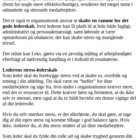
(frem for nogle mere effektive/hurtige), resulterer det meget nemt i
udmattede og stressede medarbejdere.
Det er også et organisatorisk ansvar at
skabe en ramme for det
gode lederskab
, hvor lederne kan få plads til at lede både fagligt,
administrativt og personalemæssigt, samt løbende at være
opmærksom på ubalancer, der kan skabe stress og manglende
trivsel.
Det sidste kan f.eks. gøres via en jævnlig måling af arbejdsmiljøet
efterfulgt af nødvendig handling et i forhold til resultaterne.
Lederens stress-lederskab
Som leder skal du forebygge stress ved at skabe ro, overblik og
retning i din afdeling. Du skal være en “buffer” for dine
medarbejdere og sige fra, hvis andre i organisationen kræver mere,
end der er ressourcer til. Dette kræver først og fremmest, at du ikke
selv er stresset, men også at du er fuldt bevidst om denne vigtige del
af din lederrolle.
Hvis du selv mærker stress, er det allerførste, du skal gøre, at tage
dig af din egen stress og komme tilbage i god balance igen. Hvis
ikke, risikerer du, at din stress smitter af på dine medarbejdere.
Som leder skal du fylde din rolle ud og skabe tryghed gennem din