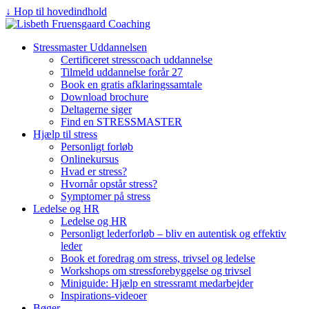
↓ Hop til hovedindhold
Stressmaster Uddannelsen
Certificeret stresscoach uddannelse
Tilmeld uddannelse forår 27
Book en gratis afklaringssamtale
Download brochure
Deltagerne siger
Find en STRESSMASTER
Hjælp til stress
Personligt forløb
Onlinekursus
Hvad er stress?
Hvornår opstår stress?
Symptomer på stress
Ledelse og HR
Ledelse og HR
Personligt lederforløb – bliv en autentisk og effektiv
leder
Book et foredrag om stress, trivsel og ledelse
Workshops om stressforebyggelse og trivsel
Miniguide: Hjælp en stressramt medarbejder
Inspirations-videoer
Bøger