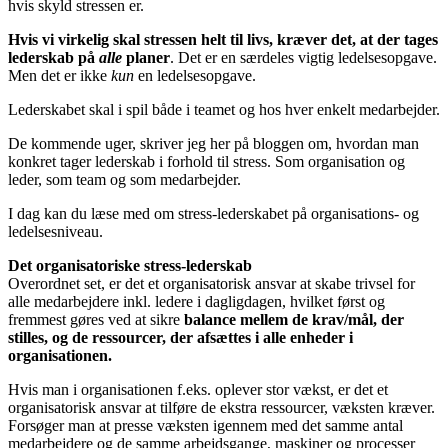
hvis skyld stressen er.
Hvis vi virkelig skal stressen helt til livs, kræver det, at der tages
lederskab på
alle
planer
. Det er en særdeles vigtig ledelsesopgave.
Men det er ikke
kun
en ledelsesopgave.
Lederskabet skal i spil både i teamet og hos hver enkelt medarbejder.
De kommende uger, skriver jeg her på bloggen om, hvordan man
konkret tager lederskab i forhold til stress. Som organisation og
leder, som team og som medarbejder.
I dag kan du læse med om stress-lederskabet på organisations- og
ledelsesniveau.
Det organisatoriske stress-lederskab
Overordnet set, er det et organisatorisk ansvar at skabe trivsel for
alle medarbejdere inkl. ledere i dagligdagen, hvilket først og
fremmest gøres ved at sikre
balance mellem de krav/mål, der
stilles, og de ressourcer, der afsættes i alle enheder i
organisationen.
Hvis man i organisationen f.eks. oplever stor vækst, er det et
organisatorisk ansvar at tilføre de ekstra ressourcer, væksten kræver.
Forsøger man at presse væksten igennem med det samme antal
medarbejdere og de samme arbejdsgange, maskiner og processer