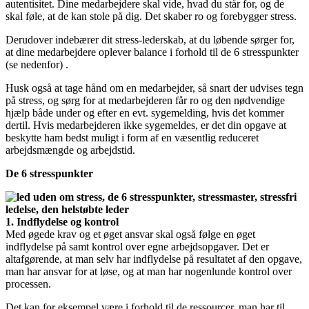
autentisitet. Dine medarbejdere skal vide, hvad du står for, og de
skal føle, at de kan stole på dig. Det skaber ro og forebygger stress.
Derudover indebærer dit stress-lederskab, at du løbende sørger for,
at dine medarbejdere oplever balance i forhold til de 6 stresspunkter
(se nedenfor) .
Husk også at tage hånd om en medarbejder, så snart der udvises tegn
på stress, og sørg for at medarbejderen får ro og den nødvendige
hjælp både under og efter en evt. sygemelding, hvis det kommer
dertil. Hvis medarbejderen ikke sygemeldes, er det din opgave at
beskytte ham bedst muligt i form af en væsentlig reduceret
arbejdsmængde og arbejdstid.
De 6 stresspunkter
1. Indflydelse og kontrol
Med øgede krav og et øget ansvar skal også følge en øget
indflydelse på samt kontrol over egne arbejdsopgaver. Det er
altafgørende, at man selv har indflydelse på resultatet af den opgave,
man har ansvar for at løse, og at man har nogenlunde kontrol over
processen.
Det kan for eksempel være i forhold til de ressourcer, man har til