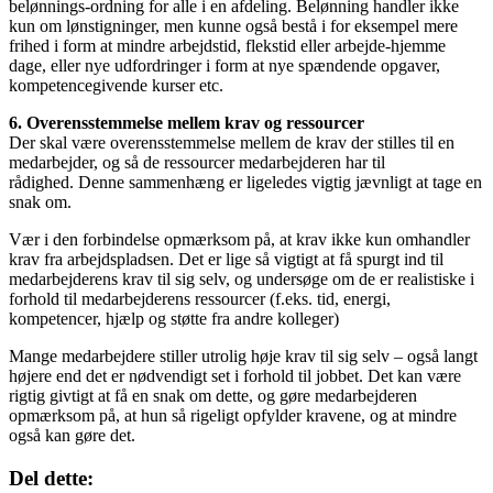
belønnings-ordning for alle i en afdeling. Belønning handler ikke
kun om lønstigninger, men kunne også bestå i for eksempel mere
frihed i form at mindre arbejdstid, flekstid eller arbejde-hjemme
dage, eller nye udfordringer i form at nye spændende opgaver,
kompetencegivende kurser etc.
6. Overensstemmelse mellem krav og ressourcer
Der skal være overensstemmelse mellem de krav der stilles til en
medarbejder, og så de ressourcer medarbejderen har til
rådighed. Denne sammenhæng er ligeledes vigtig jævnligt at tage en
snak om.
Vær i den forbindelse opmærksom på, at krav ikke kun omhandler
krav fra arbejdspladsen. Det er lige så vigtigt at få spurgt ind til
medarbejderens krav til sig selv, og undersøge om de er realistiske i
forhold til medarbejderens ressourcer (f.eks. tid, energi,
kompetencer, hjælp og støtte fra andre kolleger)
Mange medarbejdere stiller utrolig høje krav til sig selv – også langt
højere end det er nødvendigt set i forhold til jobbet. Det kan være
rigtig givtigt at få en snak om dette, og gøre medarbejderen
opmærksom på, at hun så rigeligt opfylder kravene, og at mindre
også kan gøre det.
Del dette: