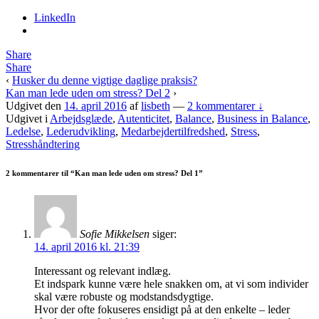
LinkedIn
Share
Share
‹
Husker du denne vigtige daglige praksis?
Kan man lede uden om stress? Del 2
›
Udgivet den
14. april 2016
af
lisbeth
—
2 kommentarer ↓
Udgivet i
Arbejdsglæde
,
Autenticitet
,
Balance
,
Business in Balance
,
Ledelse
,
Lederudvikling
,
Medarbejdertilfredshed
,
Stress
,
Stresshåndtering
2 kommentarer til “
Kan man lede uden om stress? Del 1
”
Sofie Mikkelsen
siger:
14. april 2016 kl. 21:39
Interessant og relevant indlæg.
Et indspark kunne være hele snakken om, at vi som individer
skal være robuste og modstandsdygtige.
Hvor der ofte fokuseres ensidigt på at den enkelte – leder