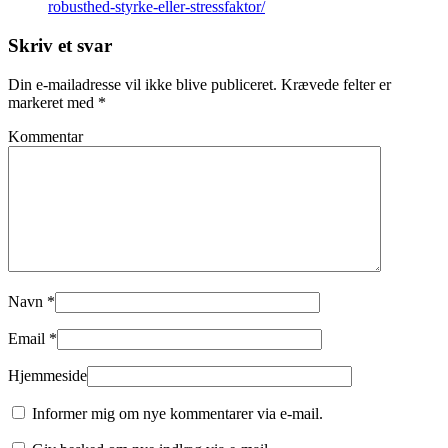
robusthed-styrke-eller-stressfaktor/
Skriv et svar
Din e-mailadresse vil ikke blive publiceret.
Krævede felter er
markeret med
*
Kommentar
Navn
*
Email
*
Hjemmeside
Informer mig om nye kommentarer via e-mail.