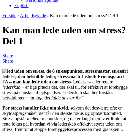
Persondatapolitik
English
Forside
›
Arbejdsglæde
›
Kan man lede uden om stress? Del 1
Kan man lede uden om stress?
Del 1
Share
Share
JA – man kan lede uden om stress.
Ledelse – eller rettere
lederskab
– er lige præcis det, der skal til,
for effektivt at forebygge
stress på danske arbejdspladser. Lederskab skal her forståes i
betydningen:
“at tage det fulde ansvar for”
For stress handler ikke om skyld
, selvom det desværre ofte er
skyldsspørgsmålet, der får den største fokus og opmærksomhed.
Stress opstår
mellem
mennesker, og det er langt mere værdifuldt at
rette fokus på, hvordan vi via lederskab effektivt styrer uden om
stress, fremfor at stoppe forebyggelsesprocessen med gransken i,