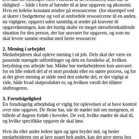
rådighed – både i form af hænder til at løse opgaven og økonomi.
Hvis en ledelse konstant ændrer på ressourcerne (for eksempel ved
at skære i budgetterne og ved at omfordele ressourcerne til en anden,
nu vigtigere, opgave) uden samtidig at ændre på kravene til
opgaveløsningen, kan det hurtig skabe en meget stressfremkaldende
situation for den person, der har ansvaret for opgaven, og som nu
skal levere samme resultat med færre ressourcer.
2. Mening i arbejdet
Medarbejderen skal opleve mening i sit job. Dels skal der være en
passende mængde udfordringer og dels en forståelse af, hvilken
betydning ens arbejde har. Måske har medarbejderen kun ansvaret
for en lille enkelt del af et stort produkt eller en større process, og for
at det giver mening at sidde med den enkelte del, er det vigtigt at
vide, både hvad slutproduktet er, og hvilken værdi det tilfører
slutbrugeren.
3. Forudsigelighed
En forudsigelig arbejdsdag er vigtig for oplevelsen af at have kontrol
over sine opgaver. De fleste har, når de møder ind om morgenen, et
billede af dagens forløb i hovedet. De ved, hvilke møder de skal til,
og hvilke specifikke opgaver de skal løse.
Hvis du eller andre ledere igen og igen bryder ind, og beder
medarbejderen om at lave noget helt andet, kan det give stress hos