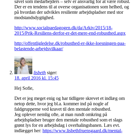
såvel som medarbejders – selv er ansvarlig for at være robust.
Der er en tendens til at overse organisationen som helhed, og
på hvordan der udvikles resiliente arbejdspladser med stor
modstandsdygtighed.
http://www.socialpaedagogen.dk/da/Arkiv/2015/18-
2015/Prik-Resiliens-derfor-er-det-mere-end-robusthed.aspx
http://offentligledelse.dk/robusthed-er-ikke-loesningen-paa-
belastende-arbejdsvilkaar/
lisbeth
siger:
18. april 2016 kl. 15:45
Hej Sofie,
Det er jeg meget enig og har tidligere skrevet et indlæg om
netop dette, hvor jeg bl.a. kommer ind på nogle af
faldgrupperne ved kravet til den mentale robusthed.
Jeg oplever nemlig ofte, at man rundt omkring på
arbejdspladser bruger den mentale robusthed som et slags
grønt lys for en arbejdsdag i overhalingsbanen. Læs evt.
indlægget her:
https://www.lisbethfruensgaard.dk/mental-