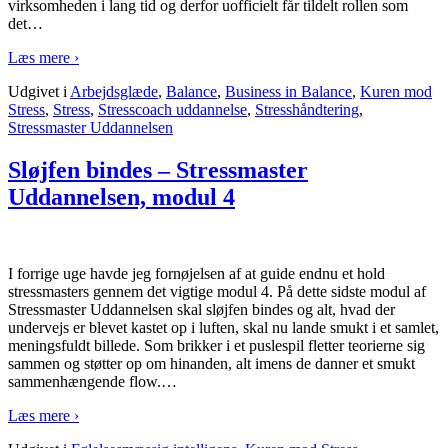
virksomheden i lang tid og derfor uofficielt får tildelt rollen som
det
…
Læs mere ›
Udgivet i
Arbejdsglæde
,
Balance
,
Business in Balance
,
Kuren mod
Stress
,
Stress
,
Stresscoach uddannelse
,
Stresshåndtering
,
Stressmaster Uddannelsen
Sløjfen bindes – Stressmaster
Uddannelsen, modul 4
I forrige uge havde jeg fornøjelsen af at guide endnu et hold
stressmasters gennem det vigtige modul 4. På dette sidste modul af
Stressmaster Uddannelsen skal sløjfen bindes og alt, hvad der
undervejs er blevet kastet op i luften, skal nu lande smukt i et samlet,
meningsfuldt billede. Som brikker i et puslespil fletter teorierne sig
sammen og støtter op om hinanden, alt imens de danner et smukt
sammenhængende flow.
…
Læs mere ›