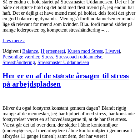
Så er endnu et hold startet på Stressmaster Uddannelsen. Det er i år
både det største hold og det hold med flest mænd på, jeg endnu har
haft. Det er dejligt at have mænd med på holdet, dels fordi det giver
en god balance og dynamik. Men også fordi uddannelsen er mindst
lige så relevant for mænd som kvinder. Bl.a. fordi mænd sidder på
mange lederposter, og kompetent stresshåndtering –
…
Læs mere ›
Udgivet i
Balance
,
Hjerteenergi
,
Kuren mod Stress
,
Livsvej
,
Personlige værdier
,
Stress
,
Stresscoach uddannelse
,
Stresshåndtering
,
Stressmaster Uddannelsen
Her er en af de største årsager til stress
på arbejdspladsen
Bliver du også forstyrret konstant gennem dagen? Blandt rigtig
mange af de mennesker, jeg har hjulpet af med stress, har konstante
forstyrrelser været en af hovedårsagerne til, at de har fået stress.
Værst går det ud over dem, der sidder i åbne kontormiljøer
(undersøgelser, at medarbejdere i åbne kontormiljøer i gennemsnit
afbrydes 11 gange i timen!) samt dem, der har været i