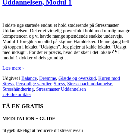
Uddannelsen, Modul 1
I sidste uge startede endnu et hold studerende på Stressmaster
Uddannelsen. Det er et virkelig powerfuldt hold med utrolig mange
kompetencer, og vi havde mange spændende snakke undervejs.
Modul 1 foregik som altid på skønne Haraldskær. Denne gang helt
på toppen i lokalet “Udsigten”. Jeg plejer at kalde lokalet “Udsigt
med indsigt”. For det er præcis, hvad der sker i det lokale 🙂 I
modul 1 dykker vi dels grundigt
…
Læs mere ›
Udgivet i
Balance
,
Drømme
,
Glæde og overskud
,
Kuren mod
Stress
,
Personlige værdier
,
Stress
,
Stresscoach uddannelse
,
Stresshåndtering
,
Stressmaster Uddannelsen
‹ Ældre artikler
FÅ EN GRATIS
MEDITATION + GUIDE
til øjeblikkeligt at reducere dit stressniveau