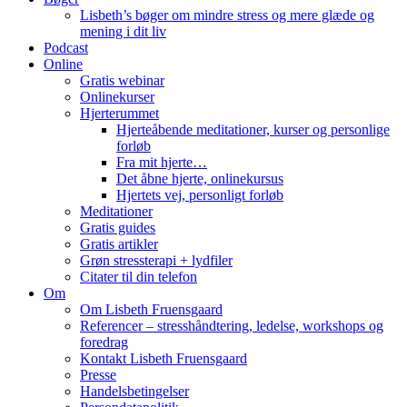
Lisbeth’s bøger om mindre stress og mere glæde og
mening i dit liv
Podcast
Online
Gratis webinar
Onlinekurser
Hjerterummet
Hjerteåbende meditationer, kurser og personlige
forløb
Fra mit hjerte…
Det åbne hjerte, onlinekursus
Hjertets vej, personligt forløb
Meditationer
Gratis guides
Gratis artikler
Grøn stressterapi + lydfiler
Citater til din telefon
Om
Om Lisbeth Fruensgaard
Referencer – stresshåndtering, ledelse, workshops og
foredrag
Kontakt Lisbeth Fruensgaard
Presse
Handelsbetingelser