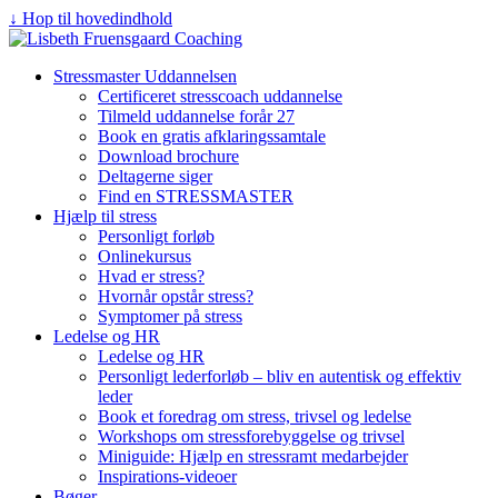
↓ Hop til hovedindhold
Stressmaster Uddannelsen
Certificeret stresscoach uddannelse
Tilmeld uddannelse forår 27
Book en gratis afklaringssamtale
Download brochure
Deltagerne siger
Find en STRESSMASTER
Hjælp til stress
Personligt forløb
Onlinekursus
Hvad er stress?
Hvornår opstår stress?
Symptomer på stress
Ledelse og HR
Ledelse og HR
Personligt lederforløb – bliv en autentisk og effektiv
leder
Book et foredrag om stress, trivsel og ledelse
Workshops om stressforebyggelse og trivsel
Miniguide: Hjælp en stressramt medarbejder
Inspirations-videoer
Bøger