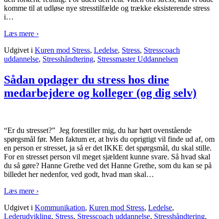
komme til at udløse nye stresstilfælde og trække eksisterende stress
i
…
Læs mere ›
Udgivet i
Kuren mod Stress
,
Ledelse
,
Stress
,
Stresscoach
uddannelse
,
Stresshåndtering
,
Stressmaster Uddannelsen
Sådan opdager du stress hos dine
medarbejdere og kolleger (og dig selv)
“Er du stresset?” Jeg forestiller mig, du har hørt ovenstående
spørgsmål før. Men faktum er, at hvis du oprigtigt vil finde ud af, om
en person er stresset, ja så er det IKKE det spørgsmål, du skal stille.
For en stresset person vil meget sjældent kunne svare. Så hvad skal
du så gøre? Hanne Grethe ved det Hanne Grethe, som du kan se på
billedet her nedenfor, ved godt, hvad man skal
…
Læs mere ›
Udgivet i
Kommunikation
,
Kuren mod Stress
,
Ledelse
,
Lederudvikling
,
Stress
,
Stresscoach uddannelse
,
Stresshåndtering
,