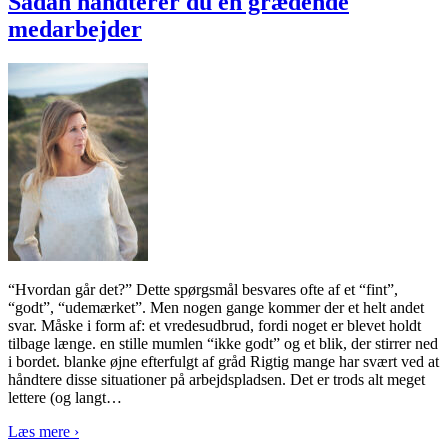
Sådan håndterer du en grædende
medarbejder
“Hvordan går det?” Dette spørgsmål besvares ofte af et “fint”,
“godt”, “udemærket”. Men nogen gange kommer der et helt andet
svar. Måske i form af: et vredesudbrud, fordi noget er blevet holdt
tilbage længe. en stille mumlen “ikke godt” og et blik, der stirrer ned
i bordet. blanke øjne efterfulgt af gråd Rigtig mange har svært ved at
håndtere disse situationer på arbejdspladsen. Det er trods alt meget
lettere (og langt
…
Læs mere ›