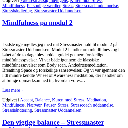
Udgivet i
Følelsesmæssig intelligens
,
Kuren mod Stress
,
Mindfulness
,
Personlige værdier
,
Stress
,
Stresscoach uddannelse
,
Stresshåndtering
,
Stressmaster Uddannelsen
Mindfulness på modul 2
I sidste uge mødtes jeg med mit Stressmaster hold til modul 2 på
Stressmaster Uddannelsen. Modul 2 handler om mindfulness og i
løbet af de to dage blev holdet guidet gennem forskellige
mindfulnessøvelser. Vi var både igennem de klassiske
mindfulnessøvelser som Body scan, Åndedrætsmeditation,
Breathing Space og forskellige sanseøvelser. Og vi var igennem den
lidt mindre kendte Wheel of Awareness meditation, der handler om
at bringe opmærksomhed til, hvordan vores
…
Læs mere ›
Udgivet i
Accept
,
Balance
,
Kuren mod Stress
,
Meditation
,
Mindfulness
,
Nærvær
,
Pauser
,
Stress
,
Stresscoach uddannelse
,
Stresshåndtering
,
Stressmaster Uddannelsen
Den vigtige balance – Stressmaster