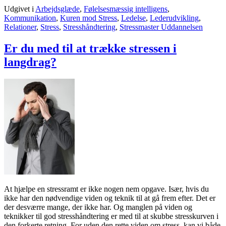
Udgivet i
Arbejdsglæde
,
Følelsesmæssig intelligens
,
Kommunikation
,
Kuren mod Stress
,
Ledelse
,
Lederudvikling
,
Relationer
,
Stress
,
Stresshåndtering
,
Stressmaster Uddannelsen
Er du med til at trække stressen i
langdrag?
At hjælpe en stressramt er ikke nogen nem opgave. Især, hvis du
ikke har den nødvendige viden og teknik til at gå frem efter. Det er
der desværre mange, der ikke har. Og manglen på viden og
teknikker til god stresshåndtering er med til at skubbe stresskurven i
den forkerte retning. For uden den rette viden om stress, kan vi både