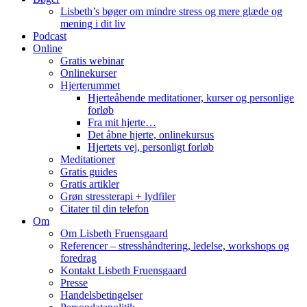
Lisbeth’s bøger om mindre stress og mere glæde og
mening i dit liv
Podcast
Online
Gratis webinar
Onlinekurser
Hjerterummet
Hjerteåbende meditationer, kurser og personlige
forløb
Fra mit hjerte…
Det åbne hjerte, onlinekursus
Hjertets vej, personligt forløb
Meditationer
Gratis guides
Gratis artikler
Grøn stressterapi + lydfiler
Citater til din telefon
Om
Om Lisbeth Fruensgaard
Referencer – stresshåndtering, ledelse, workshops og
foredrag
Kontakt Lisbeth Fruensgaard
Presse
Handelsbetingelser