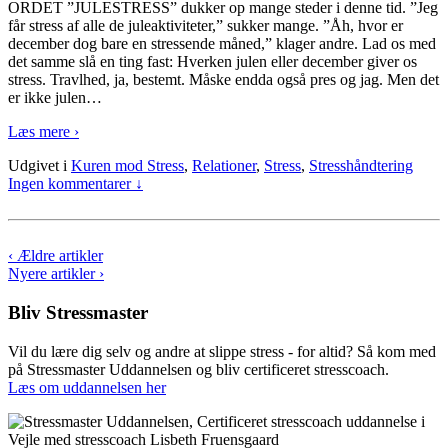
ORDET ”JULESTRESS” dukker op mange steder i denne tid. ”Jeg
får stress af alle de juleaktiviteter,” sukker mange. ”Åh, hvor er
december dog bare en stressende måned,” klager andre. Lad os med
det samme slå en ting fast: Hverken julen eller december giver os
stress. Travlhed, ja, bestemt. Måske endda også pres og jag. Men det
er ikke julen
…
Læs mere ›
Udgivet i
Kuren mod Stress
,
Relationer
,
Stress
,
Stresshåndtering
Ingen kommentarer ↓
‹ Ældre artikler
Nyere artikler ›
Bliv Stressmaster
Vil du lære dig selv og andre at slippe stress - for altid? Så kom med
på Stressmaster Uddannelsen og bliv certificeret stresscoach.
Læs om uddannelsen her