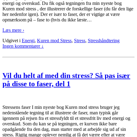
energi og overskud. Du fik også tegningen fra min nyeste bog
Kuren mod stress , der illustrerer de forskellige faser (du får den lige
her nedenfor igen). Der er især to faser, der er vigtige at være
opmærksom på – fase to (hvis du ikke læste
…
Læs mere ›
Udgivet i
Energi
,
Kuren mod Stress
,
Stress
,
Stresshåndtering
Ingen kommentarer ↓
Vil du helt af med din stress? Så pas især
på disse to faser, del 1
Stressens faser I min nyeste bog Kuren mod stress bruger jeg
nedenstående tegning til at illustrere de faser, man typisk går
igennem på rejsen fra et stressfyldt til et stressfrit liv med energi og
overskud. Som du kan se på tegningen, er kurven ikke bare
opadgående fra den dag, man starter med at arbejde sig ud af sin
stress. Rigtig mange oplever nemlig at få det værre efter at være