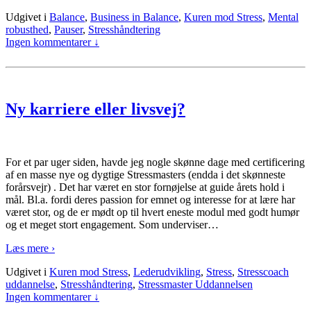
Udgivet i
Balance
,
Business in Balance
,
Kuren mod Stress
,
Mental
robusthed
,
Pauser
,
Stresshåndtering
Ingen kommentarer ↓
Ny karriere eller livsvej?
For et par uger siden, havde jeg nogle skønne dage med certificering
af en masse nye og dygtige Stressmasters (endda i det skønneste
forårsvejr) . Det har været en stor fornøjelse at guide årets hold i
mål. Bl.a. fordi deres passion for emnet og interesse for at lære har
været stor, og de er mødt op til hvert eneste modul med godt humør
og et meget stort engagement. Som underviser
…
Læs mere ›
Udgivet i
Kuren mod Stress
,
Lederudvikling
,
Stress
,
Stresscoach
uddannelse
,
Stresshåndtering
,
Stressmaster Uddannelsen
Ingen kommentarer ↓