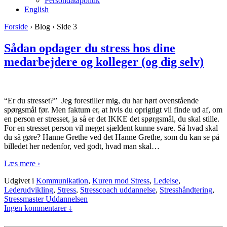
Persondatapolitik
English
Forside
›
Blog
›
Side 3
Sådan opdager du stress hos dine
medarbejdere og kolleger (og dig selv)
“Er du stresset?” Jeg forestiller mig, du har hørt ovenstående
spørgsmål før. Men faktum er, at hvis du oprigtigt vil finde ud af, om
en person er stresset, ja så er det IKKE det spørgsmål, du skal stille.
For en stresset person vil meget sjældent kunne svare. Så hvad skal
du så gøre? Hanne Grethe ved det Hanne Grethe, som du kan se på
billedet her nedenfor, ved godt, hvad man skal
…
Læs mere ›
Udgivet i
Kommunikation
,
Kuren mod Stress
,
Ledelse
,
Lederudvikling
,
Stress
,
Stresscoach uddannelse
,
Stresshåndtering
,
Stressmaster Uddannelsen
Ingen kommentarer ↓