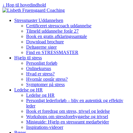
↓ Hop til hovedindhold
Stressmaster Uddannelsen
Certificeret stresscoach uddannelse
Tilmeld uddannelse forår 27
Book en gratis afklaringssamtale
Download brochure
Deltagerne siger
Find en STRESSMASTER
Hjælp til stress
Personligt forløb
Onlinekursus
Hvad er stress?
Hvornår opstår stress?
Symptomer på stress
Ledelse og HR
Ledelse og HR
Personligt lederforløb – bliv en autentisk og effektiv
leder
Book et foredrag om stress, trivsel og ledelse
Workshops om stressforebyggelse og trivsel
Miniguide: Hjælp en stressramt medarbejder
Inspirations-videoer
Bøger