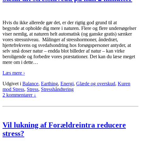
Hvis du ikke allerede gør det, er der rigtig god grund til at
begynde at opholde dig mere i naturen. Flere og flere undersøgelser
viser nemlig, at naturen helt automatisk (og ganske gratis) sænker
vores stressniveau. Målinger af stresshormoner, åndedræt,
hjertefrekvens og svedafsondring hos forsøgspersoner antyder, at
selv små doser natur – endda blot billeder af natur – kan virke
beroligende og forbedre vores præstationer. Det kan du læse meget
mere om i dette
…
Læs mere ›
Udgivet i
Balance
,
Earthing
,
Energi
,
Glæde og overskud
,
Kuren
mod Stress
,
Stress
,
Stresshåndtering
2 kommentarer ↓
Vil lukning af Forældreintra reducere
stress?