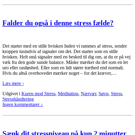
Falder du også i denne stress fælde?
Det starter med en stille hvisken Inden vi rammes af stress, sender
kroppen tusindvis af signaler om det. Det starter som en stille
hvisken. Helt små signaler med en besked til dig om, at du er på vej
væk fra den gode sunde balance. Måske mærker du det som en let
uro eller rastløshed. Eller som en lidt større træthed end normalt.
Hvis du altså overhovedet mærker noget – for det kræver,
…
Læs mere ›
Udgivet i
Kuren mod Stress
,
Meditation
,
Nærvær
,
Søvn
,
Stress
,
Stresshåndtering
Ingen kommentarer ↓
Sænk dit stressniveau på kun 2 minutter